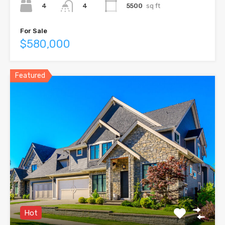
4
5500
sq ft
4
For Sale
$580,000
Featured
Hot