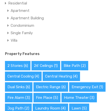
Residential
Apartment
Apartment Building
Condominium
Single Family
Villa
Property Features
2 Stories
(6)
26' Ceilings
(1)
Bike Path
(2)
Central Cooling
(4)
Central Heating
(4)
Dual Sinks
(6)
Electric Range
(6)
Emergency Exit
(1)
Fire Alarm
(3)
Fire Place
(5)
Home Theater
(3)
Jog Path
(2)
Laundry Room
(4)
Lawn
(5)