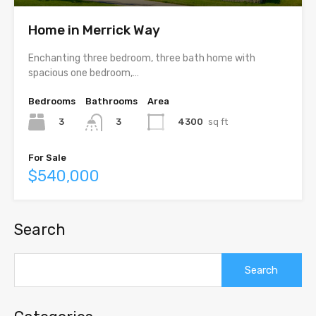
Home in Merrick Way
Enchanting three bedroom, three bath home with
spacious one bedroom,…
Bedrooms
Bathrooms
Area
3
4300
sq ft
3
For Sale
$540,000
Search
Search
for: