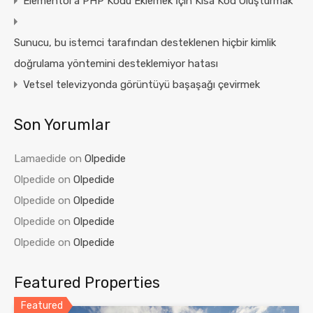
Elementor’a PHP Kodu Eklemek İçin Kısa Kod Oluşturmak
Sunucu, bu istemci tarafından desteklenen hiçbir kimlik
doğrulama yöntemini desteklemiyor hatası
Vetsel televizyonda görüntüyü başaşağı çevirmek
Son Yorumlar
Lamaedide
on
Olpedide
Olpedide
on
Olpedide
Olpedide
on
Olpedide
Olpedide
on
Olpedide
Olpedide
on
Olpedide
Featured Properties
Featured