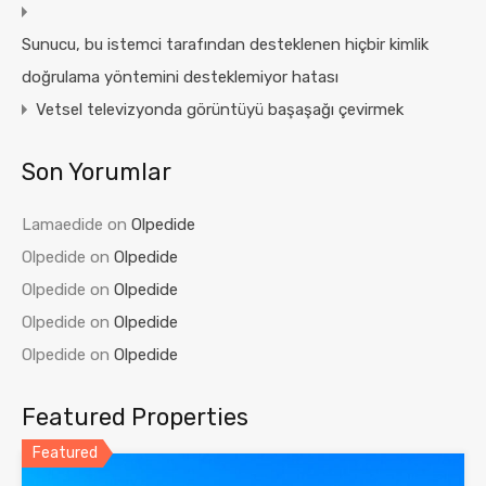
Sunucu, bu istemci tarafından desteklenen hiçbir kimlik
doğrulama yöntemini desteklemiyor hatası
Vetsel televizyonda görüntüyü başaşağı çevirmek
Son Yorumlar
Lamaedide
on
Olpedide
Olpedide
on
Olpedide
Olpedide
on
Olpedide
Olpedide
on
Olpedide
Olpedide
on
Olpedide
Featured Properties
Featured