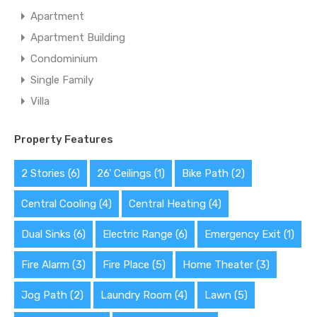
Apartment
Apartment Building
Condominium
Single Family
Villa
Property Features
2 Stories
(6)
26' Ceilings
(1)
Bike Path
(2)
Central Cooling
(4)
Central Heating
(4)
Dual Sinks
(6)
Electric Range
(6)
Emergency Exit
(1)
Fire Alarm
(3)
Fire Place
(5)
Home Theater
(3)
Jog Path
(2)
Laundry Room
(4)
Lawn
(5)