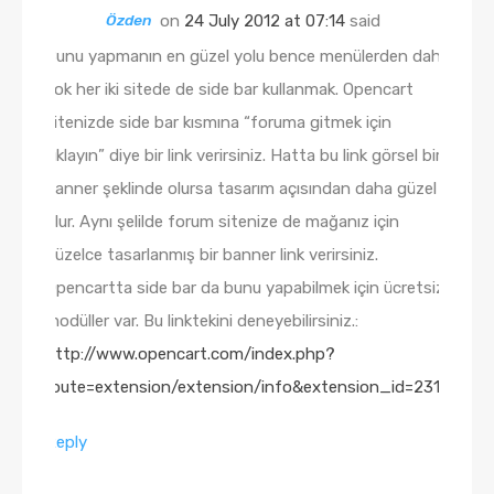
Özden
on
24 July 2012 at 07:14
said
Bunu yapmanın en güzel yolu bence menülerden daha
çok her iki sitede de side bar kullanmak. Opencart
sitenizde side bar kısmına “foruma gitmek için
tıklayın” diye bir link verirsiniz. Hatta bu link görsel bir
banner şeklinde olursa tasarım açısından daha güzel
olur. Aynı şelilde forum sitenize de mağanız için
güzelce tasarlanmış bir banner link verirsiniz.
Opencartta side bar da bunu yapabilmek için ücretsiz
modüller var. Bu linktekini deneyebilirsiniz.:
http://www.opencart.com/index.php?
route=extension/extension/info&extension_id=2318
Reply