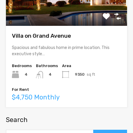
Villa on Grand Avenue
Spacious and fabulous home in prime location. This
executive style…
Bedrooms
Bathrooms
Area
4
9350
sq ft
4
For Rent
$4,750 Monthly
Search
Search