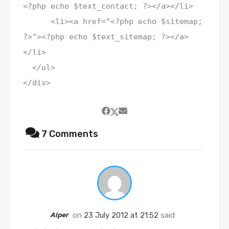
<?php echo $text_contact; ?></a></li>
<li><a href="<?php echo $sitemap;
?>"><?php echo $text_sitemap; ?></a>
</li>
</ul>
</div>
7 Comments
Alper
on
23 July 2012 at 21:52
said