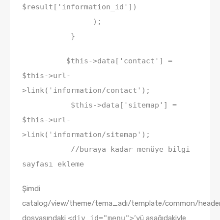
$result['information_id'])
);
}
$this->data['contact'] =
$this->url-
>link('information/contact');
$this->data['sitemap'] =
$this->url-
>link('information/sitemap');
//buraya kadar menüye bilgi
sayfası ekleme
Şimdi
catalog/view/theme/tema_adı/template/common/header
dosyasındaki
<div id="menu">
‘yü aşağıdakiyle