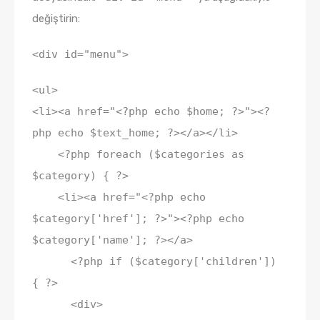
değiştirin:
<div id="menu">
<ul>
<li><a href="<?php echo $home; ?>"><?
php echo $text_home; ?></a></li>
<?php foreach ($categories as
$category) { ?>
<li><a href="<?php echo
$category['href']; ?>"><?php echo
$category['name']; ?></a>
<?php if ($category['children'])
{ ?>
<div>