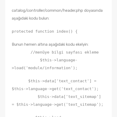
catalog/controller/common/header.php doyasında
aşağıdaki kodu bulun:
protected function index() {
Bunun hemen altına aşağıdaki kodu ekelyin:
//menüye bilgi sayfası ekleme
$this->language-
>load('module/information');
$this->data['text_contact'] =
$this->language->get('text_contact');
$this->data['text_sitemap']
= $this->language->get('text_sitemap');