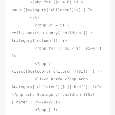
<?php for ($i = 0; $i <
count($category['children']);) { ?>
<ul>
<?php $j = $i +
ceil(count($category['children']) /
$category['column']); ?>
<?php for (; $i < $j; $i++) {
?>
<?php if
(isset($category['children'][$i])) { ?>
<li><a href="<?php echo
$category['children'][$i]['href']; ?>">
<?php echo $category['children'][$i]
['name']; ?></a></li>
<?php } ?>