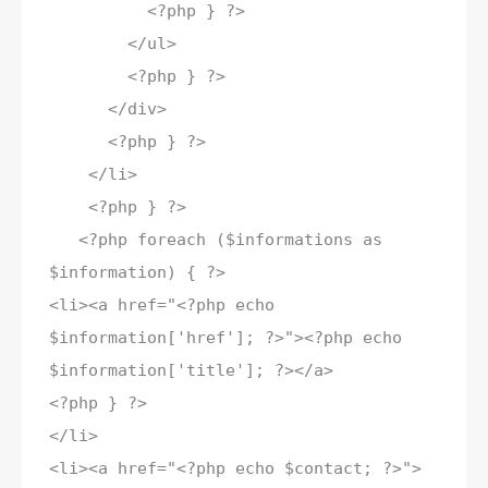
<?php } ?>
</ul>
<?php } ?>
</div>
<?php } ?>
</li>
<?php } ?>
<?php foreach ($informations as
$information) { ?>
<li><a href="<?php echo
$information['href']; ?>"><?php echo
$information['title']; ?></a>
<?php } ?>
</li>
<li><a href="<?php echo $contact; ?>">