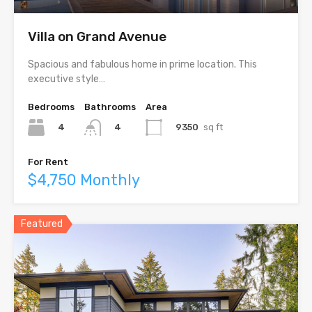
Villa on Grand Avenue
Spacious and fabulous home in prime location. This
executive style…
Bedrooms
Bathrooms
Area
4
9350
sq ft
4
For Rent
$4,750 Monthly
Featured