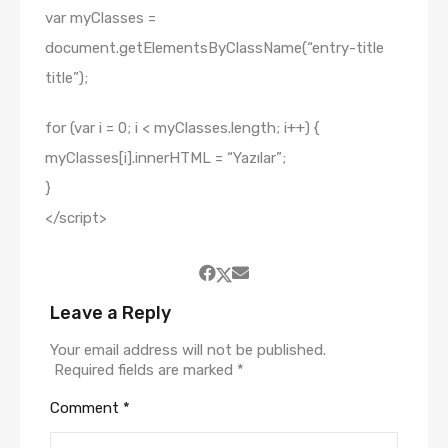
var myClasses =
document.getElementsByClassName(“entry-title
title”);
for (var i = 0; i < myClasses.length; i++) {
myClasses[i].innerHTML = “Yazılar”;
}
</script>
Leave a Reply
Your email address will not be published.
Required fields are marked
*
Comment
*