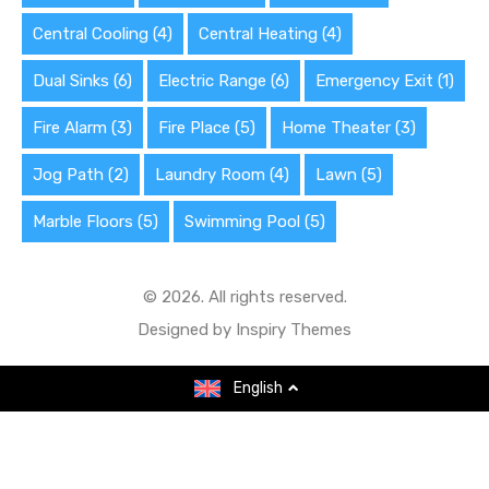
Central Cooling
(4)
Central Heating
(4)
Dual Sinks
(6)
Electric Range
(6)
Emergency Exit
(1)
Fire Alarm
(3)
Fire Place
(5)
Home Theater
(3)
Jog Path
(2)
Laundry Room
(4)
Lawn
(5)
Marble Floors
(5)
Swimming Pool
(5)
© 2026. All rights reserved.
Designed by
Inspiry Themes
English
English