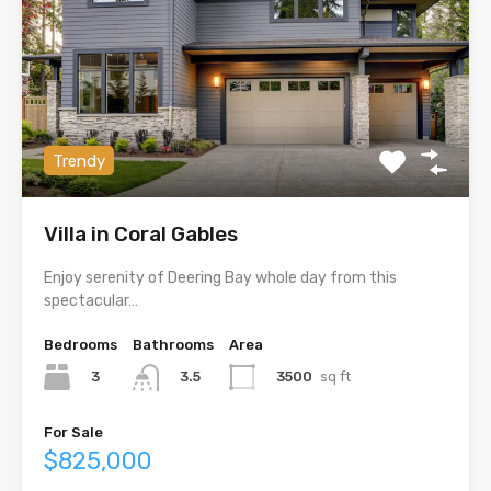
Trendy
Villa in Coral Gables
Enjoy serenity of Deering Bay whole day from this
spectacular…
Bedrooms
Bathrooms
Area
3
3500
sq ft
3.5
For Sale
$825,000