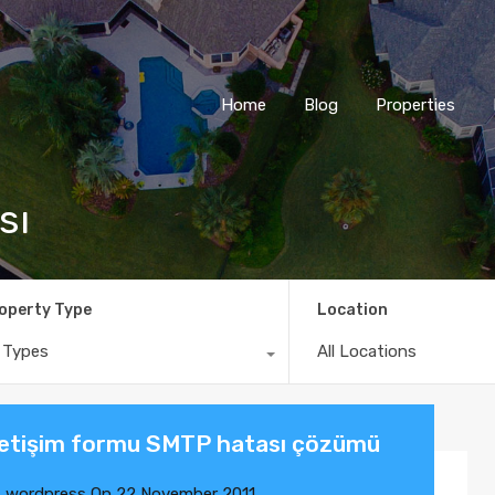
Home
Blog
Properties
sı
operty Type
Location
l Types
All Locations
letişim formu SMTP hatası çözümü
,
wordpress
On
22 November 2011