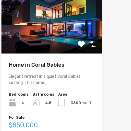
Home in Coral Gables
Elegant retreat in a quiet Coral Gables
setting. This home…
Bedrooms
Bathrooms
Area
4
3800
sq ft
4.5
For Sale
$850,000