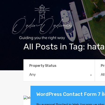
All Posts in Tag: hata
Property Status
Pr
Any
Al
WordPress Contact Form 7 İ
By
evrensel
Posted in
Web tasarım ve php