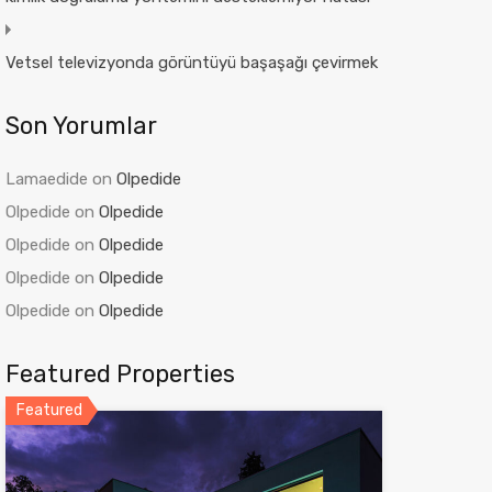
Vetsel televizyonda görüntüyü başaşağı çevirmek
Son Yorumlar
Lamaedide
on
Olpedide
Olpedide
on
Olpedide
Olpedide
on
Olpedide
Olpedide
on
Olpedide
Olpedide
on
Olpedide
Featured Properties
Featured