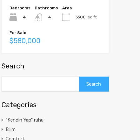
Bedrooms
Bathrooms
Area
4
5500
sq ft
4
For Sale
$580,000
Search
Search
for:
Categories
"Kendin Yap" ruhu
Bilim
Comfort