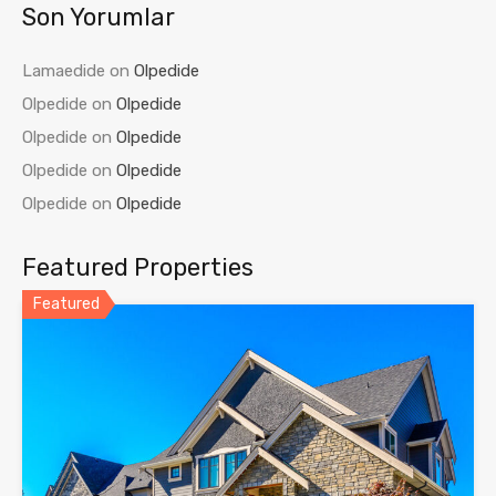
Son Yorumlar
Lamaedide
on
Olpedide
Olpedide
on
Olpedide
Olpedide
on
Olpedide
Olpedide
on
Olpedide
Olpedide
on
Olpedide
Featured Properties
Featured