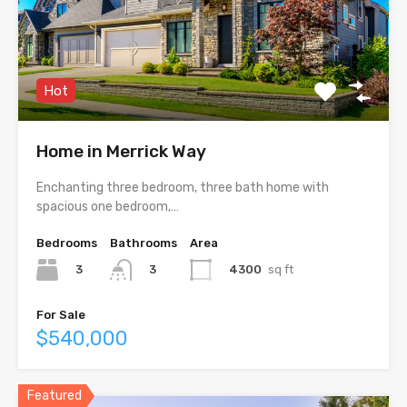
Hot
Home in Merrick Way
Enchanting three bedroom, three bath home with
spacious one bedroom,…
Bedrooms
Bathrooms
Area
3
4300
sq ft
3
For Sale
$540,000
Featured