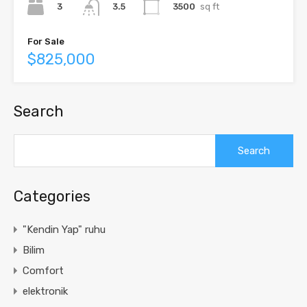
3
3500
sq ft
3.5
For Sale
$825,000
Search
Search
for:
Categories
"Kendin Yap" ruhu
Bilim
Comfort
elektronik