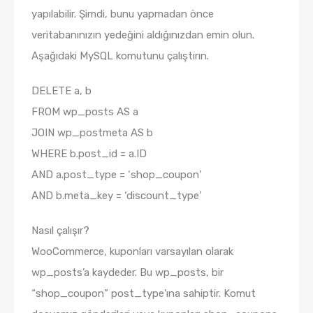
yapılabilir. Şimdi, bunu yapmadan önce
veritabanınızın yedeğini aldığınızdan emin olun.
Aşağıdaki MySQL komutunu çalıştırın.
DELETE a, b
FROM wp_posts AS a
JOIN wp_postmeta AS b
WHERE b.post_id = a.ID
AND a.post_type = ‘shop_coupon’
AND b.meta_key = ‘discount_type’
Nasıl çalışır?
WooCommerce, kuponları varsayılan olarak
wp_posts’a kaydeder. Bu wp_posts, bir
“shop_coupon” post_type’ına sahiptir. Komut