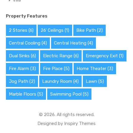
Villa
Property Features
2 Stories
(6)
26' Ceilings
(1)
Bike Path
(2)
Central Cooling
(4)
Central Heating
(4)
Dual Sinks
(6)
Electric Range
(6)
Emergency Exit
(1)
Fire Alarm
(3)
Fire Place
(5)
Home Theater
(3)
Jog Path
(2)
Laundry Room
(4)
Lawn
(5)
Marble Floors
(5)
Swimming Pool
(5)
© 2026. All rights reserved.
Designed by
Inspiry Themes