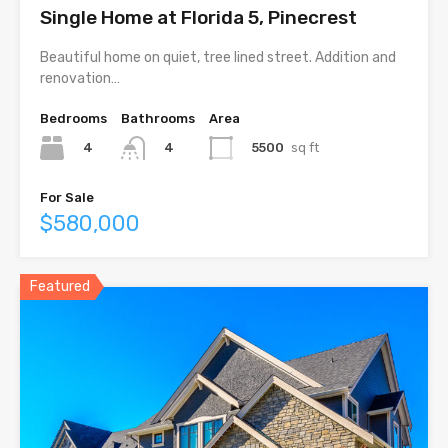
Single Home at Florida 5, Pinecrest
Beautiful home on quiet, tree lined street. Addition and
renovation…
Bedrooms
Bathrooms
Area
4
5500
sq ft
4
For Sale
$580,000
Featured