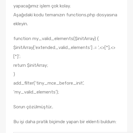
yapacağımız işlem çok kolay.
Aşağıdaki kodu temanızın functions.php dosyasına
ekleyin.
function my_valid_elements($initArray) {
$initArray[‘extended_valid_elements’] .= ‘,<
>[*],<
>
[*]’;
return $initArray;
}
add_filter(‘tiny_mce_before_init’,
‘my_valid_elements’);
Sorun çözülmüştür..
Bu işi daha pratik biçimde yapan bir eklenti buldum: