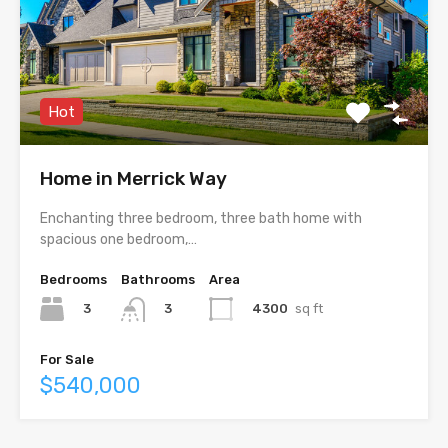
Hot
Home in Merrick Way
Enchanting three bedroom, three bath home with
spacious one bedroom,…
Bedrooms
Bathrooms
Area
3
4300
sq ft
3
For Sale
$540,000