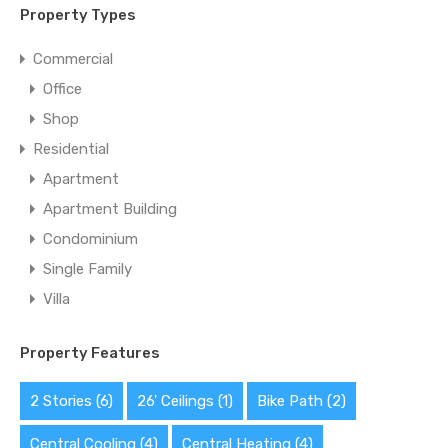
Property Types
Commercial
Office
Shop
Residential
Apartment
Apartment Building
Condominium
Single Family
Villa
Property Features
2 Stories
(6)
26' Ceilings
(1)
Bike Path
(2)
Central Cooling
(4)
Central Heating
(4)